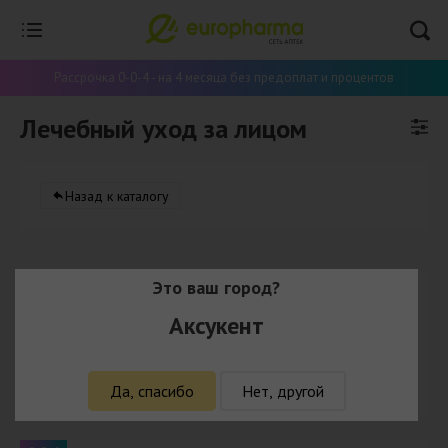
Рассрочка 0-0-4 - на 4 месяца без предоплат и процентов
Лечебный уход за лицом
Назад к каталогу
0-0-4
Это ваш город?
Ци-клим 50 мл, крем
Аксукент
5 160 ₸ с учётом кешбэка
5 320
₸
В корзину
Да, спасибо
Нет, другой