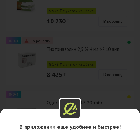
9 923 ₸ с учётом кешбэка
10 230
₸
В корзину
0-0-4
По рецепту
Тиотриазолин 2,5 % 4 мл № 10 амп
8 172 ₸ с учётом кешбэка
8 425
₸
В корзину
0-0-4
Одестон 200 мг № 20 табл.
5 267 ₸ с учётом кешбэка
В приложении еще удобнее и быстрее!
5 430
₸
В корзину