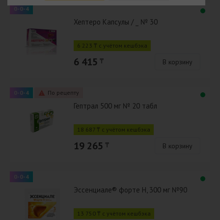
0-0-4
Хептеро Капсулы / _ № 30
6 223 ₸ с учётом кешбэка
6 415
₸
В корзину
0-0-4
По рецепту
Гептрал 500 мг № 20 табл
18 687 ₸ с учётом кешбэка
19 265
₸
В корзину
0-0-4
Эссенциале® форте Н, 300 мг №90
13 750 ₸ с учётом кешбэка