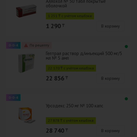
Аллохол № 50 табл покрытые
оболочкой
1 251 ₸ с учётом кешбэка
1 290
₸
В корзину
0-0-4
По рецепту
Гептрал раствор д/инъекций 500 мг/5
мл № 5 амп
22 170 ₸ с учётом кешбэка
22 856
₸
В корзину
0-0-4
Урсодекс 250 мг № 100 капс
27 878 ₸ с учётом кешбэка
28 740
₸
В корзину