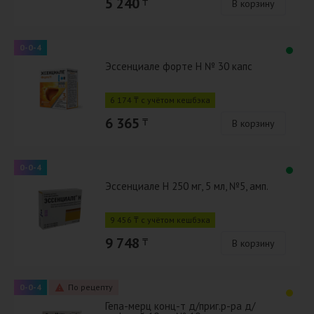
5 240
₸
В корзину
0-0-4
Эссенциале форте Н № 30 капс
6 174 ₸ с учётом кешбэка
6 365
₸
В корзину
0-0-4
Эссенциале Н 250 мг, 5 мл, №5, амп.
9 456 ₸ с учётом кешбэка
9 748
₸
В корзину
0-0-4
По рецепту
Гепа-мерц конц-т д/приг.р-ра д/