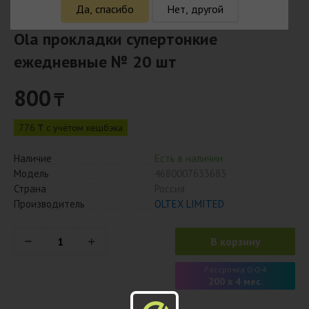
Да, спасибо
Нет, другой
Ola прокладки супертонкие
ежедневные № 20 шт
800
₸
776 ₸ с учётом кешбэка
Наличие
Есть в наличии
Модель
4680007633683
Страна
Россия
Производитель
OLTEX LIMITED
В корзину
Рассрочка 0-0-4
200 x 4 мес.