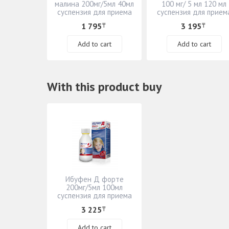
малина 200мг/5мл 40мл
100 мг/ 5 мл 120 мл
суспензия для приема
суспензия для прием
внутрь
внутрь
1 795
3 195
₸
₸
Add to cart
Add to cart
With this product buy
Ибуфен Д форте
200мг/5мл 100мл
суспензия для приема
внутрь
3 225
₸
Add to cart