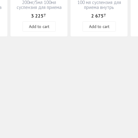
200мг/5мл 100мл
100 мл суспензия для
а
суспензия для приема
приема внутрь
внутрь
3 225
2 675
₸
₸
Add to cart
Add to cart