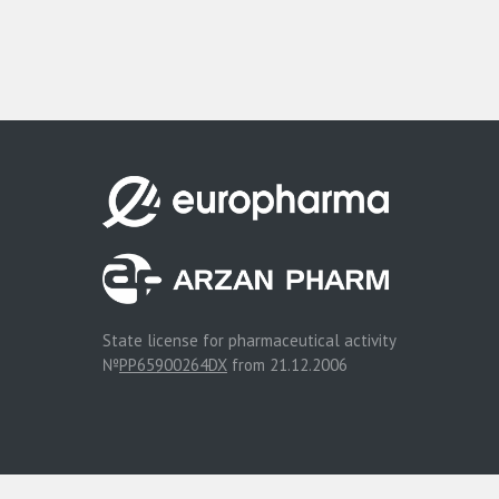
State license for pharmaceutical activity
№
PP65900264DX
from 21.12.2006