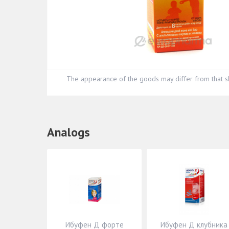
The appearance of the goods may differ from that s
Analogs
Ибуфен Д форте
Ибуфен Д клубника