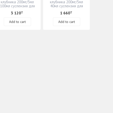
клубника 200мг/5мл
клубника 200мг/5мл
100мл суспензия для
40мл суспензия для
приема внутрь
приема внутрь
3 120
1 660
₸
₸
Add to cart
Add to cart