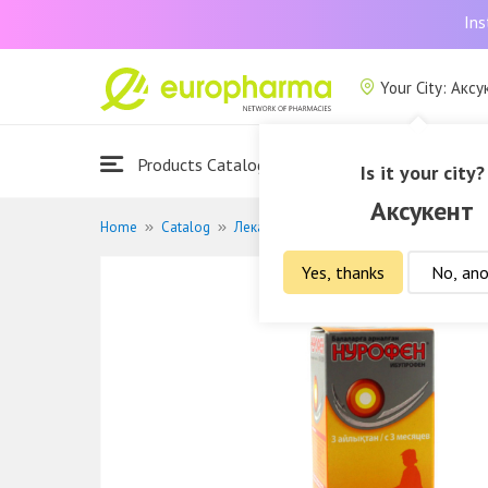
Ins
Your City: Аксу
Products Catalogue
About Us
Is it your city?
Аксукент
Home
Catalog
Лекарственные средства
Жаропони
Yes, thanks
No, ano