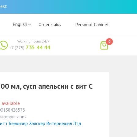
rest
English
Order status
Personal Cabinet
Working hours 24/7
0
735 44 44
+7 (775)
00 мл, сусп апельсин с вит С
 available
00158426573
ликобритания
китт Бенкизер Хэлскер Интернешнл Лтд