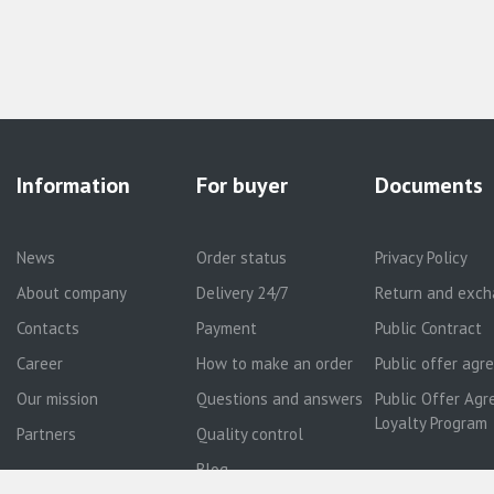
Information
For buyer
Documents
News
Order status
Privacy Policy
About company
Delivery 24/7
Return and exch
Contacts
Payment
Public Contract
Career
How to make an order
Public offer ag
Our mission
Questions and answers
Public Offer Agr
Loyalty Program
Partners
Quality control
Blog