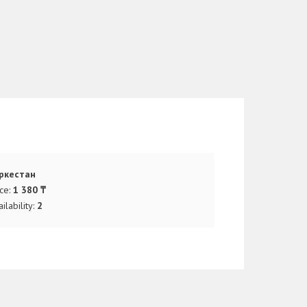
ркестан
ice:
1 380 ₸
ilability:
2