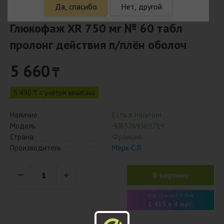
Да, спасибо
Нет, другой
Глюкофаж XR 750 мг № 60 табл
пролонг действия п/плён оболоч
5 660
₸
5 490 ₸ с учётом кешбэка
Наличие
Есть в наличии
Модель
4065269369714
Страна
Франция
Производитель
Мерк С.Л.
В корзину
Рассрочка 0-0-4
1 415 x 4 мес.