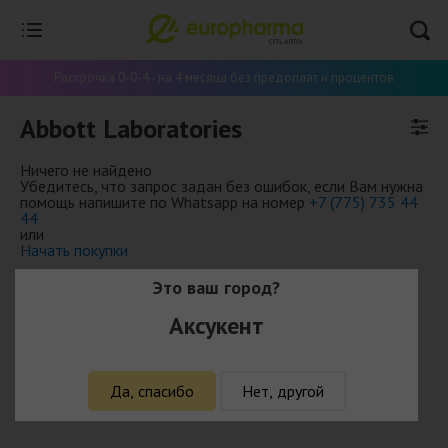
Рассрочка 0-0-4 - на 4 месяца без предоплат и процентов
Abbott Laboratories
Ничего не найдено
Убедитесь, что запрос задан без ошибок, если Вам нужна
помощь напишите по Whatsapp на номер
+7 (775) 735 44
44
или
Начать покупки
Это ваш город?
Аксукент
Да, спасибо
Нет, другой